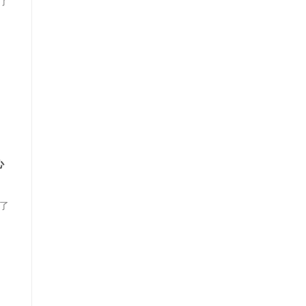
.了
心
.了