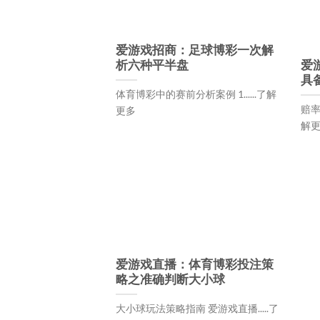
爱游戏招商：足球博彩一次解
析六种平半盘
爱
具
体育博彩中的赛前分析案例 1......了解
赔率
更多
解
爱游戏直播：体育博彩投注策
略之准确判断大小球
大小球玩法策略指南 爱游戏直播.....了