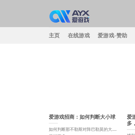
跳
到
内
容
主页
在线游戏
爱游戏-赞助
爱游戏招商：如何判断大小球
爱
多
如何判断那不勒斯对阵巴勒莫的大.....