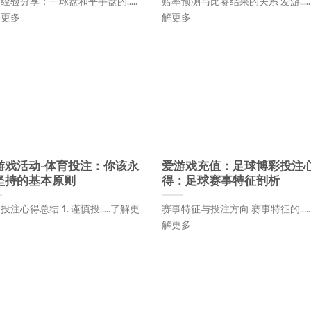
经验分享：一球盘和平手盘的.....
赔率预测与比赛结果的关系 爱游....
解更多
解更多
游戏活动-体育投注：你该永
爱游戏充值：足球博彩投注
坚持的基本原则
得：足球赛事特征剖析
投注心得总结 1. 谨慎投.....了解更
赛事特征与投注方向 赛事特征的....
解更多