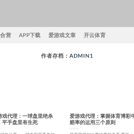
合营
APP下载
爱游戏文章
开云体育
作者存档：
ADMIN1
游戏代理：一球盘里绝杀
爱游戏代理：掌握体育博彩
，平手盘里有生死
赔率的运用三个原则