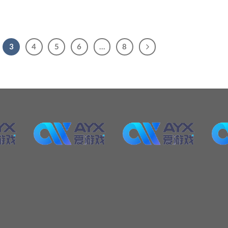
3
4
5
6
…
8