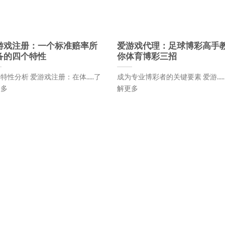
游戏注册：一个标准赔率所
爱游戏代理：足球博彩高手
备的四个特性
你体育博彩三招
特性分析 爱游戏注册：在体.....了
成为专业博彩者的关键要素 爱游....
更多
解更多