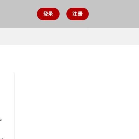
登录
注册
中