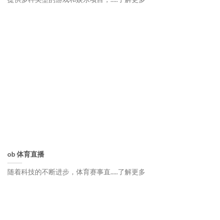
ob 体育直播
随着科技的不断进步，体育赛事直.....了解更多