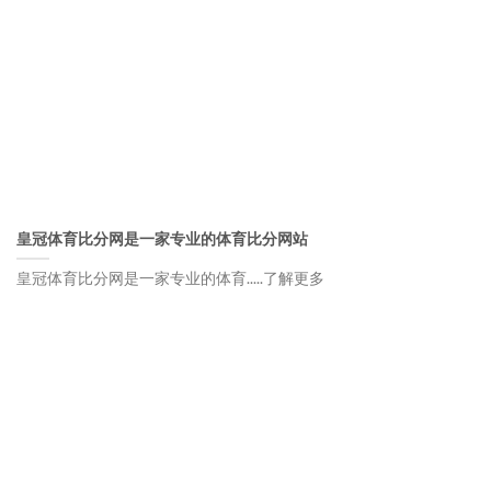
皇冠体育比分网是一家专业的体育比分网站
皇冠体育比分网是一家专业的体育.....了解更多