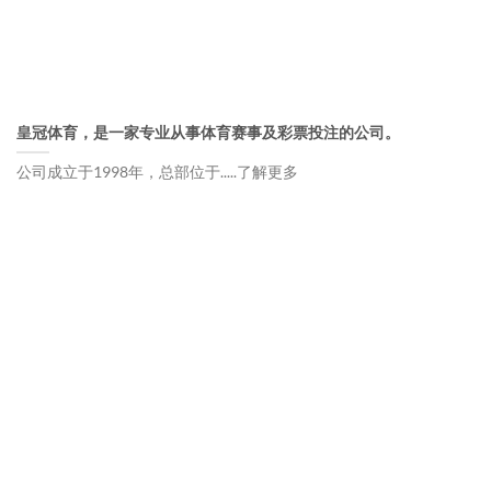
皇冠体育，是一家专业从事体育赛事及彩票投注的公司。
公司成立于1998年，总部位于.....了解更多