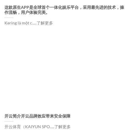
这款原生APP是全球首个一体化娱乐平台，采用最先进的技术，操
作流畅，用户体验完美。
Kering là một c.....了解更多
开云简介开云品牌效应带来安全保障
开云体育（KAIYUN SPO.....了解更多