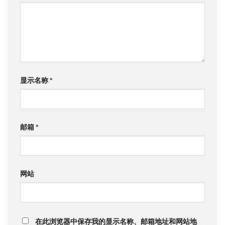
显示名称
*
邮箱
*
网站
在此浏览器中保存我的显示名称、邮箱地址和网站地