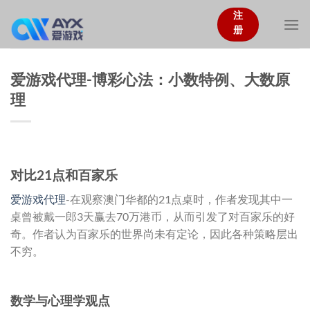
跳
注
到
册
内
容
爱游戏代理-博彩心法：小数特例、大数原
理
对比21点和百家乐
爱游戏代理
-在观察澳门华都的21点桌时，作者发现其中一
桌曾被戴一郎3天赢去70万港币，从而引发了对百家乐的好
奇。作者认为百家乐的世界尚未有定论，因此各种策略层出
不穷。
数学与心理学观点