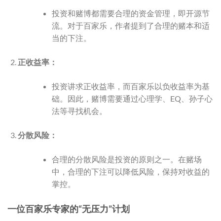
投资和赌博都需要合理的资金管理，即开源节
流。对于百家乐，作者提到了合理的赌本和适
当的下注。
正收益率：
投资讲求正收益率，而百家乐以负收益率为基
础。因此，赌博需要通过心理学、EQ、孙子心
法等寻找机会。
分散风险：
合理的分散风险是投资的原则之一。在赌场
中，合理的下注可以降低风险，保持对收益的
掌控。
一位百家乐专家的“无压力”计划