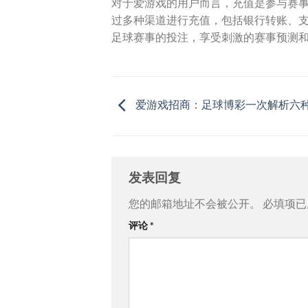
对于爱游戏的用户而言，充值是参与赛
过多种渠道进行充值，包括银行转账、
足球赛事的投注，享受刺激的赛事预测
爱游戏招商：足球博彩一次解析六
发表回复
您的邮箱地址不会被公开。
必填项
评论
*