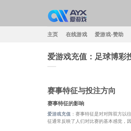
跳
到
内
容
主页
在线游戏
爱游戏-赞助
爱游戏充值：足球博彩
赛事特征与投注方向
赛事特征的影响
爱游戏充值
：赛事特征是对对阵双方以
征通常反映了人们对比赛的基本感觉，