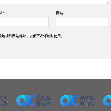
箱
*
网站
箱地址和网站地址，以便下次评论时使用。