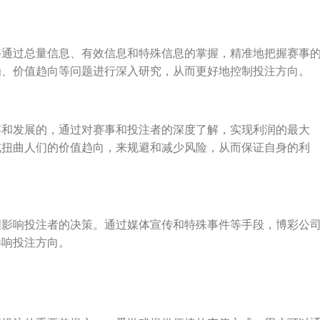
够通过总量信息、有效信息和特殊信息的掌握，精准地把握赛事
为、价值趋向等问题进行深入研究，从而更好地控制投注方向。
存和发展的，通过对赛事和投注者的深度了解，实现利润的最大
或扭曲人们的价值趋向，来规避和减少风险，从而保证自身的利
图影响投注者的决策。通过媒体宣传和特殊事件等手段，博彩公
影响投注方向。