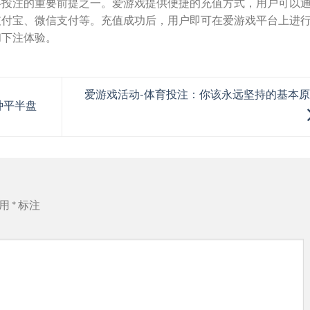
事投注的重要前提之一。爱游戏提供便捷的充值方式，用户可以
支付宝、微信支付等。充值成功后，用户即可在爱游戏平台上进
和下注体验。
爱游戏活动-体育投注：你该永远坚持的基本
种平半盘
已用
*
标注