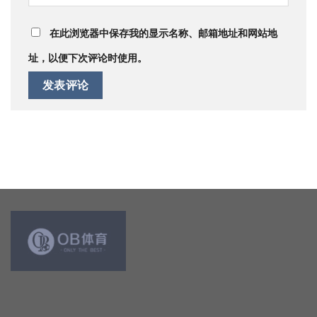
在此浏览器中保存我的显示名称、邮箱地址和网站地
址，以便下次评论时使用。