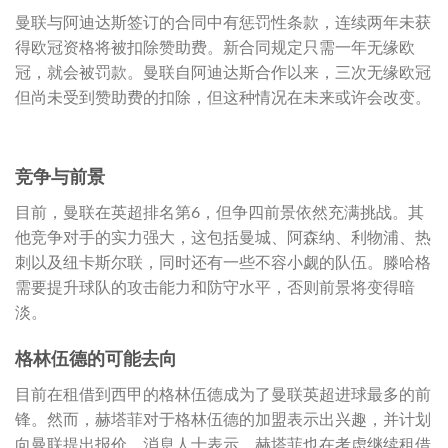
曼联与阿迪达斯签订的合同中有惩罚性条款，连续两年未获
得欧冠资格将被扣除赞助费。新合同规定只需一年无缘欧
冠，就会被罚款。曼联自阿迪达斯合作以来，三次无缘欧冠
但尚未受到赞助费的扣除，但这种情况在未来或许会改变。
竞争与前景
目前，曼联在英超排名第6，但争四前景依然充满挑战。其
他竞争对手的实力强大，这包括曼城、阿森纳、利物浦、热
刺以及纽卡斯尔联，同时还有一些不容小觑的队伍。滕哈格
需要提升球队的攻击能力和防守水平，否则前景将变得暗
淡。
格林伍德的可能去向
目前在租借到西甲的格林伍德成为了曼联英超进球最多的前
锋。然而，赫塔菲对于格林伍德的加盟表示出兴趣，并计划
向曼联提出报价。消息人士表示，赫塔菲也在考虑继续租借