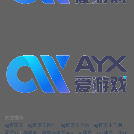
友情推荐
ag百家乐
|
ag百家乐网址
|
ag百家乐平台
|
ag百家乐官网
|
爱游戏
|
华体会
|
华体会体育app
|
im体育
|
kok体育
|
开云